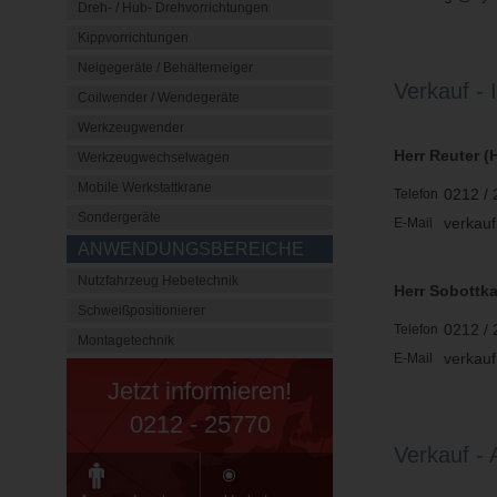
Dreh- / Hub- Drehvorrichtungen
Kippvorrichtungen
Neigegeräte / Behälterneiger
Verkauf - 
Coilwender / Wendegeräte
Werkzeugwender
Herr Reuter (
Werkzeugwechselwagen
Mobile Werkstattkrane
0212 / 
Telefon
Sondergeräte
verkau
E-Mail
ANWENDUNGSBEREICHE
Nutzfahrzeug Hebetechnik
Herr Sobottk
Schweißpositionierer
0212 / 
Telefon
Montagetechnik
verkau
E-Mail
Jetzt informieren!
0212 - 25770
Verkauf -