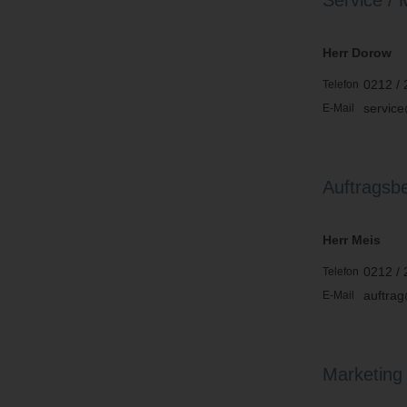
Service /
Herr Dorow
0212 / 
Telefon
servic
E-Mail
Auftragsbe
Herr Meis
0212 / 
Telefon
auftra
E-Mail
Marketing