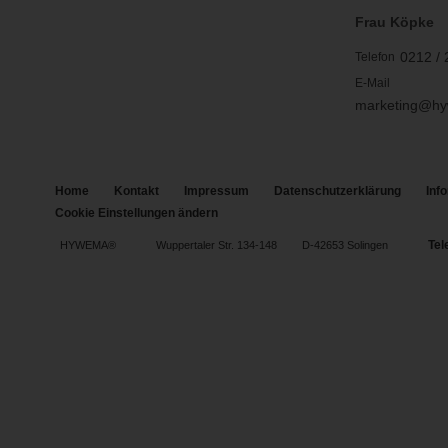
Frau Köpke
0212 / 
Telefon
E-Mail
marketing@h
Home
Kontakt
Impressum
Datenschutzerklärung
Inf
Cookie Einstellungen ändern
Tel
HYWEMA®
Wuppertaler Str. 134-148
D-42653 Solingen