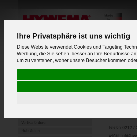
Ihre Privatsphäre ist uns wichtig
Diese Website verwendet Cookies und Targeting Techno
Werbung, die Sie sehen, besser an Ihre Bedürfnisse 
PRODUKTLINIEN
um zu verstehen, woher unsere Besucher kommen oder 
Mobile Radgreifer
Mobile Hebeböcke
Wir sind f
Unterflur Hebebühnen
4 Säulen Hebebühnen
Geschäfts
Unterstellböcke & Schwerlastböcke
Hubtische
Herr Greupne
Vertikalförderer
0212 / 
Telefon
Hubsäulen
gf@hy
E-Mail