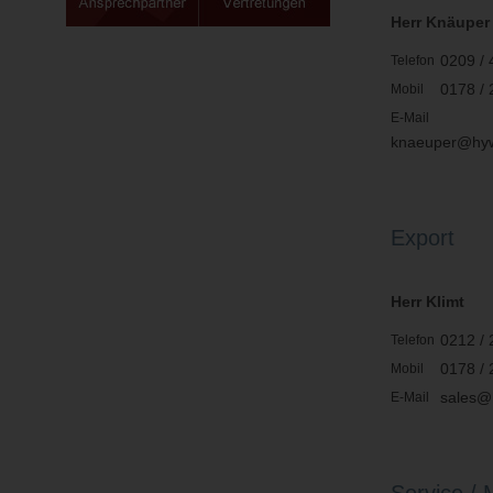
Herr Knäuper
0209 / 
Telefon
0178 /
Mobil
E-Mail
knaeuper@hy
Export
Herr Klimt
0212 / 
Telefon
0178 /
Mobil
sales@
E-Mail