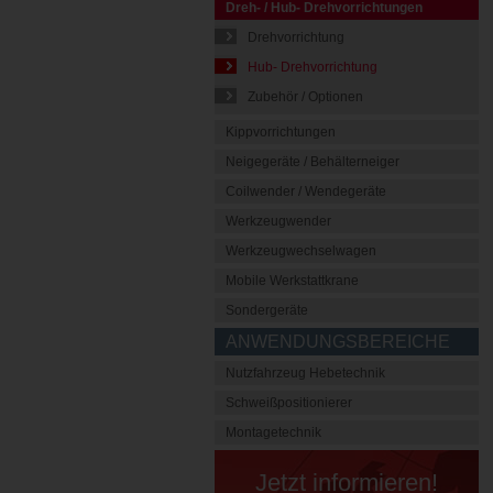
Dreh- / Hub- Drehvorrichtungen
Drehvorrichtung
Hub- Drehvorrichtung
Zubehör / Optionen
Kippvorrichtungen
Neigegeräte / Behälterneiger
Coilwender / Wendegeräte
Werkzeugwender
Werkzeugwechselwagen
Mobile Werkstattkrane
Sondergeräte
ANWENDUNGSBEREICHE
Nutzfahrzeug Hebetechnik
Schweißpositionierer
Montagetechnik
Jetzt informieren!