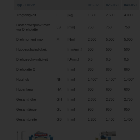
Typ - HDVM
015-025
025-050
040-050
Tragfähigkeit
F
[kg]
1.500
2.500
4.000
Lastschwerpunkt max.
LS
[mm]
750
750
750
vor Drehplatte
Drehmoment max.
M
[Nm]
2.500
5.000
5.000
Hubgeschwindigkeit
[mm/min.]
500
500
500
Drehgeschwindigkeit
[U/min.]
0,5
0,5
0,5
Drehplatte Ø
[mm]
860
860
860
Nutzhub
NH
[mm]
1.400*
1.400*
1.400*
Hubanfang
HA
[mm]
600
600
600
Gesamthöhe
GH
[mm]
2.680
2.750
2.750
Gesamtlänge
GL
[mm]
950
950
950
Gesamtbreite
GB
[mm]
1.200
1.400
1.400