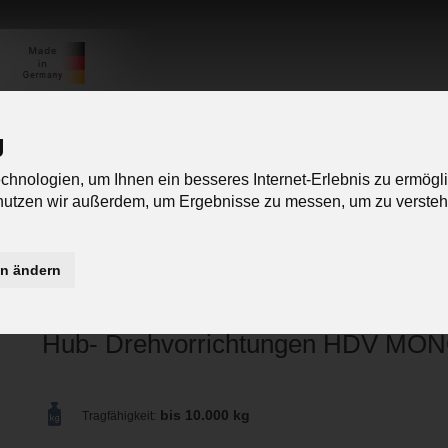
g
hnologien, um Ihnen ein besseres Internet-Erlebnis zu ermögl
Unternehmen
Service
 nutzen wir außerdem, um Ergebnisse zu messen, um zu verst
zurück zur Übersicht:
Hub- Drehvorrichtung HDV MONO
en ändern
Informationen anfordern
Hub- Drehvorrichtungen HDV MO
bis 10.000 kg
Tragfähigkeit: