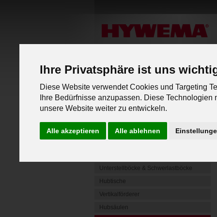
Ihre Privatsphäre ist uns wichti
Diese Website verwendet Cookies und Targeting Tec
PRODUKTLINIEN
Ihre Bedürfnisse anzupassen. Diese Technologien
unsere Website weiter zu entwickeln.
Mobile Radgreifer
Mobile Hebeböcke
Alle akzeptieren
Alle ablehnen
Einstellung
Unterflur Hebebühnen
4 Säulen Hebebühnen
Unterstellböcke & Schwerlastböcke
Hubtische
Vertikalförderer
Hubsäulen