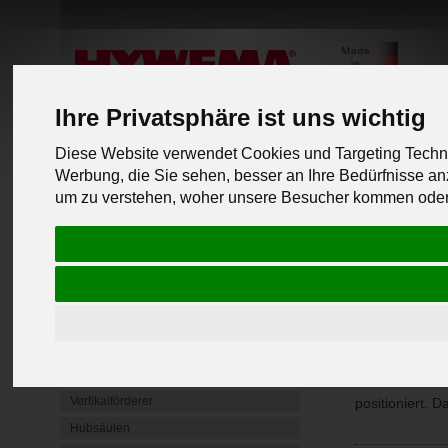
Ihre Privatsphäre ist uns wichtig
Diese Website verwendet Cookies und Targeting Techno
Werbung, die Sie sehen, besser an Ihre Bedürfnisse 
PRODUKTLINIEN
um zu verstehen, woher unsere Besucher kommen oder 
zurück zu
Mobile Radgreifer
Mobile Hebeböcke
Unterflur Hebebühnen
Schweiß
4 Säulen Hebebühnen
Unterstellböcke & Schwerlastböcke
Als Schweißpoi
Hubtische
Werkstücke bi
Vertikalförderer
positioniert. 
Hubsäulen