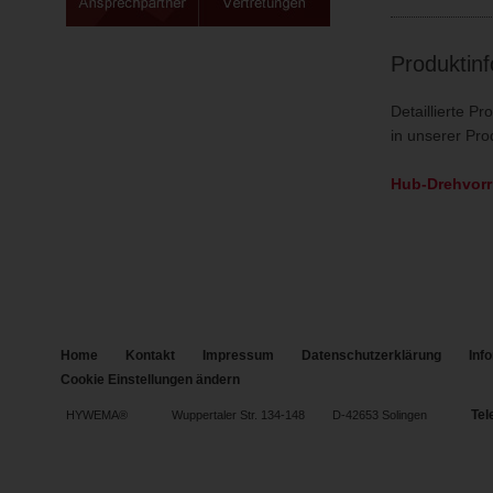
Produktin
Detaillierte P
in unserer Pr
Hub-Drehvorr
Home
Kontakt
Impressum
Datenschutzerklärung
Inf
Cookie Einstellungen ändern
Tel
HYWEMA®
Wuppertaler Str. 134-148
D-42653 Solingen