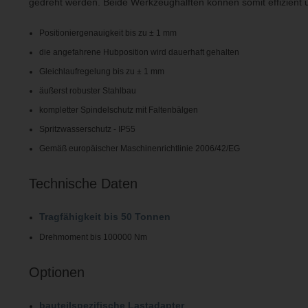
gedreht werden. Beide Werkzeughälften können somit effizient
Positioniergenauigkeit bis zu ± 1 mm
die angefahrene Hubposition wird dauerhaft gehalten
Gleichlaufregelung bis zu ± 1 mm
äußerst robuster Stahlbau
kompletter Spindelschutz mit Faltenbälgen
Spritzwasserschutz - IP55
Gemäß europäischer Maschinenrichtlinie 2006/42/EG
Technische Daten
Tragfähigkeit bis 50 Tonnen
Drehmoment bis 100000 Nm
Optionen
bauteilspezifische Lastadapter