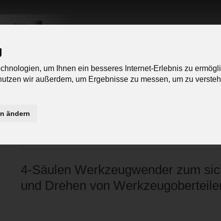
g
hnologien, um Ihnen ein besseres Internet-Erlebnis zu ermögl
 nutzen wir außerdem, um Ergebnisse zu messen, um zu verst
Unternehmen
Service
en ändern
zurück zur Übersicht:
Werkzeugwender
Informationen anfordern
4-Säulen Werkzeugwender zum sic
und Drehen von Werkzeugoberteilen