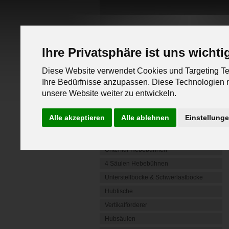
Ihre Privatsphäre ist uns wichti
Diese Website verwendet Cookies und Targeting Tec
Ihre Bedürfnisse anzupassen. Diese Technologien
unsere Website weiter zu entwickeln.
PRODUKTLINIEN
Alle akzeptieren
Alle ablehnen
Einstellung
Mobile Radgreifer
Mobile Hebeböcke
Unterflur Hebebühnen
4 Säulen Hebebühnen
Unterstellböcke & Schwerlastböcke
Hubtische
Vertikalförderer
Hubsäulen