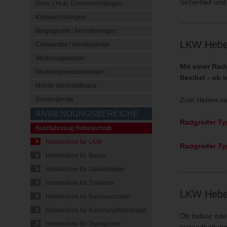
Sicherheit und
Dreh- / Hub- Drehvorrichtungen
Kippvorrichtungen
Neigegeräte / Behälterneiger
LKW Hebeb
Coilwender / Wendegeräte
Werkzeugwender
Mit einer Rad
Werkzeugwechselwagen
flexibel - ob
Mobile Werkstattkrane
Zum Heben von
Sondergeräte
ANWENDUNGSBEREICHE
Radgreifer T
Nutzfahrzeug Hebetechnik
Hebebühne für LKW
Radgreifer T
Hebebühne für Busse
Hebebühne für Gabelstapler
Hebebühne für Traktoren
LKW Hebeb
Hebebühne für Baumaschinen
Hebebühne für Kommunalfahrzeuge
Ob Indoor oder
Hebebühne für Transporter
Instandhaltung