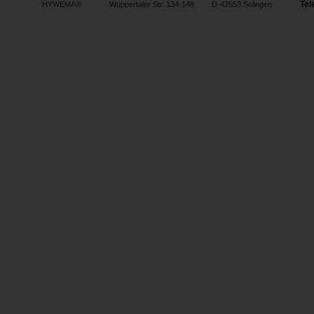
Tel
HYWEMA®
Wuppertaler Str. 134-148
D-42653 Solingen