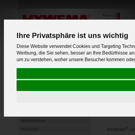
Ihre Privatsphäre ist uns wichtig
Diese Website verwendet Cookies und Targeting Techno
Werbung, die Sie sehen, besser an Ihre Bedürfnisse 
PRODUKTLINIEN
um zu verstehen, woher unsere Besucher kommen oder 
zurück zu
Mobile Radgreifer
Mobile Hebeböcke
Unterflur Hebebühnen
LKW He
4 Säulen Hebebühnen
Unterstellböcke & Schwerlastböcke
LKW Hebebühne
Hubtische
unseren werk
Vertikalförderer
®
Hubsäulen
HYWEMA
LKW