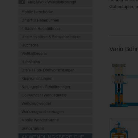
Plug&Work Werkstattkonzept
Gabestapler, 
Mobile Hebeböcke
Unterflur Hebebühnen
4 Säulen Hebebühnen
Unterstellböcke & Schwerlastböcke
Hubtische
Vario Büh
Vertikalförderer
Hubsäulen
Dreh- / Hub- Drehvorrichtungen
Kippvorrichtungen
Neigegeräte / Behälterneiger
Coilwender / Wendegeräte
Werkzeugwender
Werkzeugwechselwagen
Mobile Werkstattkrane
Sondergeräte
ANWENDUNGSBEREICHE