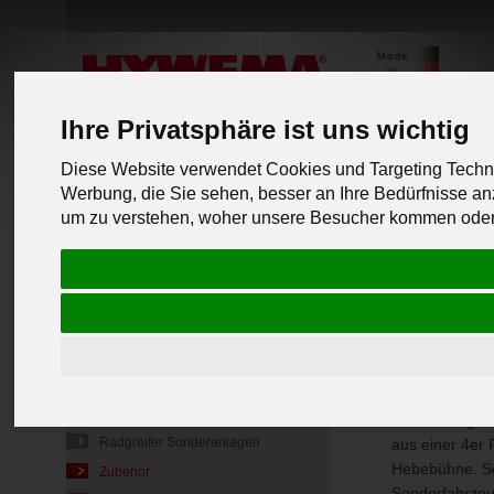
Ihre Privatsphäre ist uns wichtig
Diese Website verwendet Cookies und Targeting Techno
Werbung, die Sie sehen, besser an Ihre Bedürfnisse 
PRODUKTLINIEN
um zu verstehen, woher unsere Besucher kommen oder 
zurück zu
Mobile Radgreifer
Radgreifer Typ RG 2HD C400
Radgreifer Typ RG 3HD
Variobü
Radgreifer Typ RG 4HD
Radgreifer Typ RG 6,5HD
Für mehr Flexib
Radgreifer Typ RG 7,5HD
Erweiterung m
Radgreifer Sonderanlagen
aus einer 4er 
Hebebühne. S
Zubehör
Sonderfahrzeu