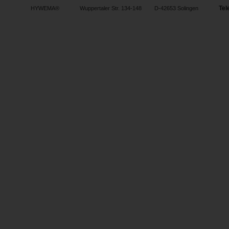
Tel
HYWEMA®
Wuppertaler Str. 134-148
D-42653 Solingen