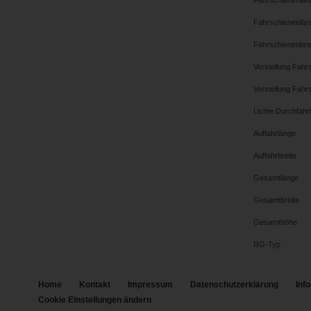
Fahrschienenlän
Fahrschienenlän
Fahrschienenbre
Verstellung Fahr
Verstellung Fahr
Lichte Durchfahr
Auffahrlänge
Auffahrbreite
Gesamtlänge
Gesamtbreite
Gesamthöhe
RG-Typ
Home
Kontakt
Impressum
Datenschutzerklärung
Inf
Cookie Einstellungen ändern