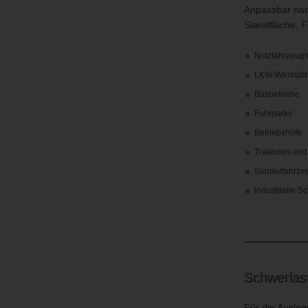
Anpassbar nac
Standfläche, F
Nutzfahrzeugs
LKW-Werkstät
Busbetriebe
Fuhrparks
Betriebshöfe
Traktoren un
Sonderfahrze
industrielle 
Schwerlast
Für die Ausleg