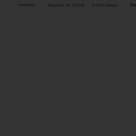
Tel
HYWEMA®
Wuppertaler Str. 134-148
D-42653 Solingen