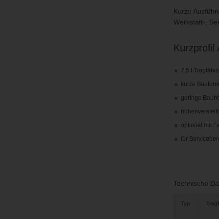
Kurze Ausführu
Werkstatt-, Se
Kurzprofil
7,5 t Tragfähig
kurze Baufor
geringe Bauh
höhenverstell
optional mit F
für Servicebe
Technische Da
Typ
Trag