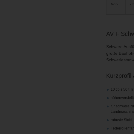
AV S
7,5
AV F Schwe
Schwere Ausfü
große Bauhöhe
Schwerlastan
Kurzprofil
10 t bis 50 t T
höhenverstell
für schwere N
Landmaschin
robuste Stahl
Federrollenfa