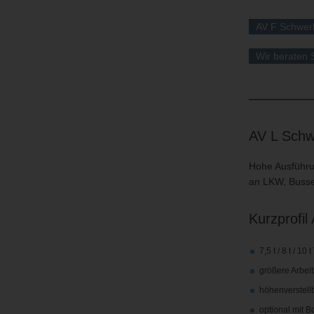
AV F Schwerl
Wir beraten 
AV L Schwe
Hohe Ausführun
an LKW, Busse
Kurzprofil
7,5 t / 8 t / 10
größere Arbei
höhenverstell
optional mit B