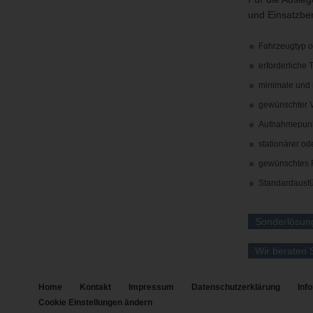
und Einsatzbe
Fahrzeugtyp 
erforderliche 
minimale und
gewünschter V
Aufnahmepunk
stationärer od
gewünschtes 
Standardausf
Sonderlösung
Wir beraten 
Home
Kontakt
Impressum
Datenschutzerklärung
Inf
Cookie Einstellungen ändern