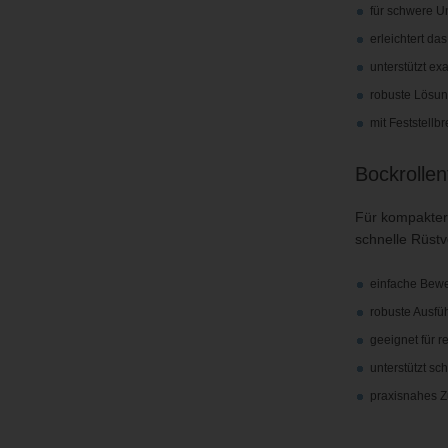
für schwere U
erleichtert da
unterstützt ex
robuste Lösun
mit Feststell
Bockrolle
Für kompakter
schnelle Rüstv
einfache Bewe
robuste Ausfüh
geeignet für 
unterstützt sc
praxisnahes Z