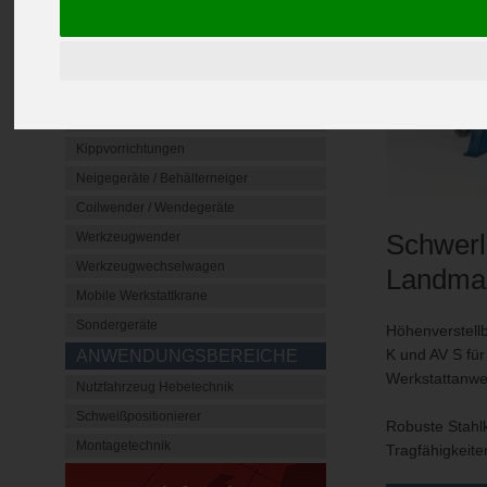
Hubtische
Vertikalförderer
Hubsäulen
Dreh- / Hub- Drehvorrichtungen
Kippvorrichtungen
Neigegeräte / Behälterneiger
Coilwender / Wendegeräte
Schwerl
Werkzeugwender
Werkzeugwechselwagen
Landma
Mobile Werkstattkrane
Sondergeräte
Höhenverstellb
K und AV S fü
ANWENDUNGSBEREICHE
Werkstattanw
Nutzfahrzeug Hebetechnik
Schweißpositionierer
Robuste Stahl
Montagetechnik
Tragfähigkeiten