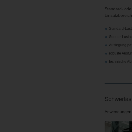
Standard- ode
Einsatzbereich
Standard-Last
Sonder-Lasta
Auslegung pas
robuste Ausfü
technische Ab
Schwerlast
Anwendungen i