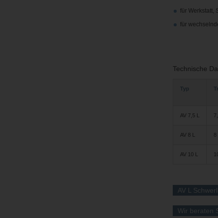
für Werkstatt,
für wechseln
Technische Da
Typ
T
AV 7,5 L
7,
AV 8 L
8 
AV 10 L
10
AV L Schwerl
Wir beraten 