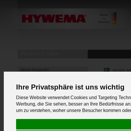
PRODUKTLINIEN
zurück zu
Mobile Radgreifer
Mobile Hebeböcke
Ihre Privatsphäre ist uns wichtig
Unterflur Hebebühnen
4 Säulen Hebebühnen
Diese Website verwendet Cookies und Targeting Techno
Unterstellböcke & Schwerlastböcke
Werbung, die Sie sehen, besser an Ihre Bedürfnisse 
Schwerlastböcke für Industrie &
um zu verstehen, woher unsere Besucher kommen oder 
Maschinenbau
Schwerlast Unterstellböcke für
Nutzfahrzeuge