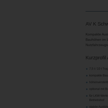
AV K Schwe
Kompakte Ausfü
Bauhöhen im 
Nutzfahrzeugs
Kurzprofil
7,5 t / 10 t Tra
kompakte Bau
höhenverstell
optional mit B
für LKW-Werks
Betriebshof
stabile Ausfü