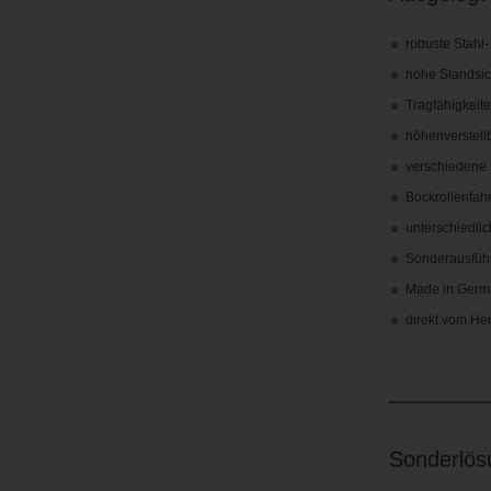
robuste Stahl
hohe Standsic
Tragfähigkeiten
höhenverstell
verschiedene
Bockrollenfah
unterschiedli
Sonderausfüh
Made in Germ
direkt vom Her
Sonderlös